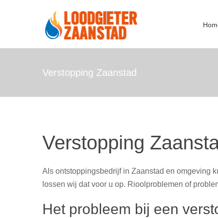
Ga
naar
Hom
inhoud
Verstopping Zaanstad
Verstopping Zaanst
Als ontstoppingsbedrijf in Zaanstad en omgeving ku
lossen wij dat voor u op. Rioolproblemen of proble
Het probleem bij een vers