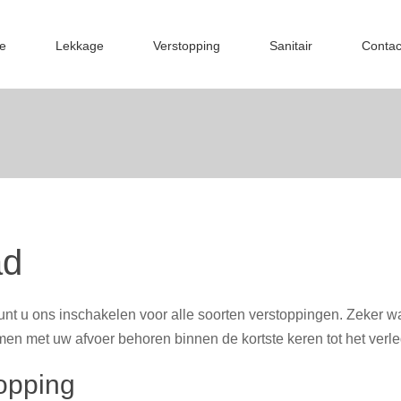
e
Lekkage
Verstopping
Sanitair
Contac
ad
nt u ons inschakelen voor alle soorten verstoppingen. Zeker wa
men met uw afvoer behoren binnen de kortste keren tot het verl
topping